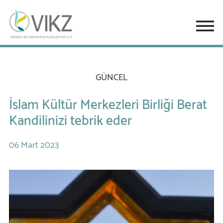
GÜNCEL
İslam Kültür Merkezleri Birliği Berat
Kandilinizi tebrik eder
06
Mart
2023