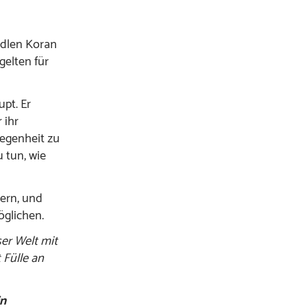
n
edlen Koran
gelten für
pt. Er
 ihr
legenheit zu
 tun, wie
dern, und
öglichen.
ser Welt mit
Fülle an
in