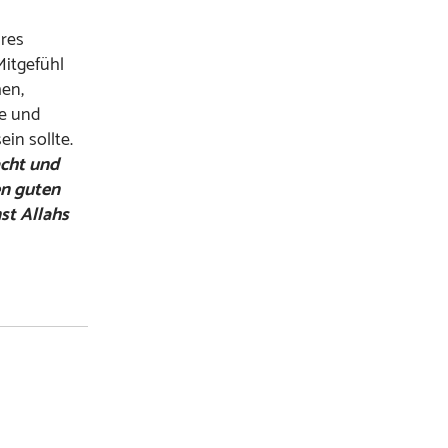
res
Mitgefühl
en,
he und
in sollte.
acht und
en guten
st Allahs