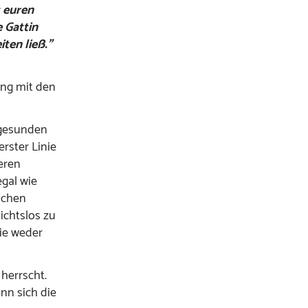
t euren
 Gattin
ten ließ.”
ung mit den
 gesunden
rster Linie
eren
gal wie
lchen
ichtslos zu
sie weder
herrscht.
nn sich die