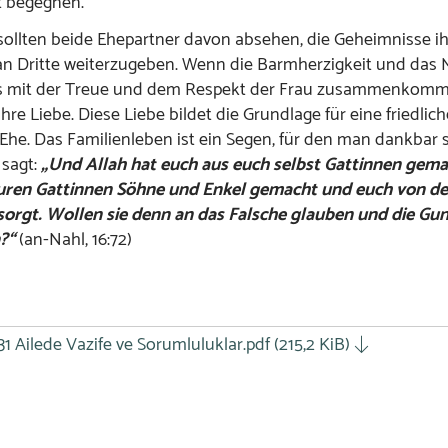
t begegnen.
llten beide Ehepartner davon absehen, die Geheimnisse ih
n Dritte weiterzugeben. Wenn die Barmherzigkeit und das 
 mit der Treue und dem Respekt der Frau zusammenkomm
hre Liebe. Diese Liebe bildet die Grundlage für eine friedlic
Ehe. Das Familienleben ist ein Segen, für den man dankbar se
 sagt:
„Und Allah hat euch aus euch selbst Gattinnen gem
uren Gattinnen Söhne und Enkel gemacht und euch von d
orgt. Wollen sie denn an das Falsche glauben und die Gun
?“
(an-Nahl, 16:72)
31 Ailede Vazife ve Sorumluluklar.pdf
(215,2 KiB)