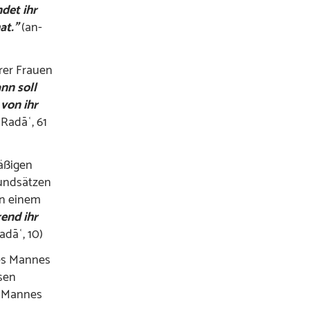
det ihr
hat.”
(an-
hrer Frauen
nn soll
von ihr
Radāʿ, 61
äßigen
rundsätzen
In einem
end ihr
adāʿ, 10)
res Mannes
sen
s Mannes