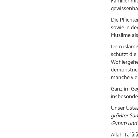
Familienmit
gewissenhaf
Die Pflicht
sowie in de
Muslime als
Dem islamis
schützt die
Wohlergehen
demonstrier
manche viel
Ganz im Geg
insbesonder
Unser Ustaz 
größter Sa
Gutem und 
Allah Taʿāl