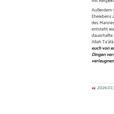
mit Respek
Außerdem so
Ehelebens a
des Mannes
entsteht wa
dauerhafte 
Allah Ta’ālā
euch von e
Dingen vers
verleugnen
2026.07.