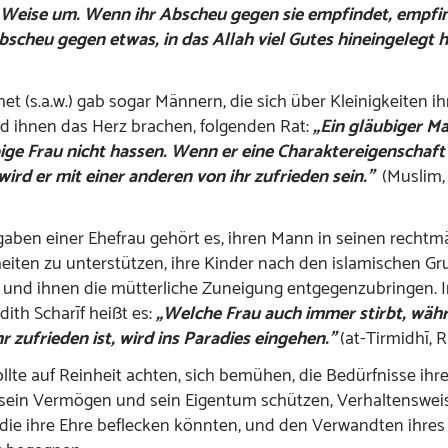
r Weise um. Wenn ihr Abscheu gegen sie empfindet, empfin
Abscheu gegen etwas, in das Allah viel Gutes hineingelegt 
et (s.a.w.) gab sogar Männern, die sich über Kleinigkeiten i
d ihnen das Herz brachen, folgenden Rat:
„Ein gläubiger Ma
ige Frau nicht hassen. Wenn er eine Charaktereigenschaft 
wird er mit einer anderen von ihr zufrieden sein.”
(Muslim, 
aben einer Ehefrau gehört es, ihren Mann in seinen rechtm
iten zu unterstützen, ihre Kinder nach den islamischen G
 und ihnen die mütterliche Zuneigung entgegenzubringen. 
ith Scharīf heißt es:
„Welche Frau auch immer stirbt, währ
r zufrieden ist, wird ins Paradies eingehen.”
(at-Tirmidhī, R
ollte auf Reinheit achten, sich bemühen, die Bedürfnisse ih
, sein Vermögen und sein Eigentum schützen, Verhaltenswei
die ihre Ehre beflecken könnten, und den Verwandten ihre