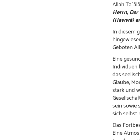
Allah Taʿālā
Herrn, Der 
(Hawwā) ers
In diesem g
hingewiesen
Geboten Al
Eine gesund
Individuen 
das seelisc
Glaube, Mor
stark und w
Gesellschaf
sein sowie 
sich selbst
Das Fortbes
Eine Atmosp