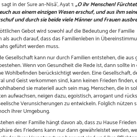
 sagt in der Sure an-Nisā’, Ayat 1:
„O ihr Menschen! Fürchte
euch aus einem einzigen Wesen erschuf, und aus ihm seine
chuf und durch sie beide viele Männer und Frauen ausbrei
öttlichen Gebot wird sowohl auf die Bedeutung der Familie
 als auch darauf, dass das Familienleben in Übereinstimm
lahs geführt werden muss.
e Gesellschaft kann nur durch Familien entstehen, die aus
bestehen. Wenn von Gesundheit die Rede ist, dann sollte in e
he Wohlbefinden berücksichtigt werden. Eine Gesellschaft, d
al und Geist verkommen sind, kann keinen Frieden finden, e
ohlhabend sie materiell auch sein mag. Menschen, die in so
ten aufwachsen, neigen dazu, egoistisch, arrogant und rücks
seelische Verunsicherungen zu entwickeln. Folglich nützen 
 noch ihrer Umgebung.
tehen einer Familie hängt davon ab, dass zu Hause Frieden 
häre des Friedens kann nur dann gewährleistet werden, we