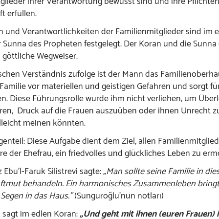
glieder ihrer Verantwortung bewusst sind und ihre Pflichte
t erfüllen.
en und Verantwortlichkeiten der Familienmitglieder sind im 
r Sunna des Propheten festgelegt. Der Koran und die Sunna 
 göttliche Wegweiser.
chen Verständnis zufolge ist der Mann das Familienoberhau
 Familie vor materiellen und geistigen Gefahren und sorgt für
. Diese Führungsrolle wurde ihm nicht verliehen, um Über
en, Druck auf die Frauen auszuüben oder ihnen Unrecht zu
leicht meinen könnten.
enteil: Diese Aufgabe dient dem Ziel, allen Familienmitglie
e der Ehefrau, ein friedvolles und glückliches Leben zu erm
Ebu’l-Faruk Silistrevi sagte:
„Man sollte seine Familie in die
nftmut behandeln. Ein harmonisches Zusammenleben bringt 
Segen in das Haus.”
(Sunguroğlu’nun notları)
ā sagt im edlen Koran:
„Und geht mit ihnen (euren Frauen) 