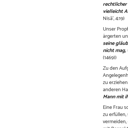
rechtliche
vielleicht 
Nisā’, 4:19)
Unser Proph
ärgerten un
seine gläub
nicht mag, 
(1469))
Zu den Aufg
Angelegenhe
zu erziehen
anderen Had
Mann mit ih
Eine Frau s
zu erfüllen
vermeiden, 