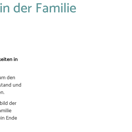
n der Familie
eiten in
 um den
lstand und
n.
bild der
amilie
ein Ende