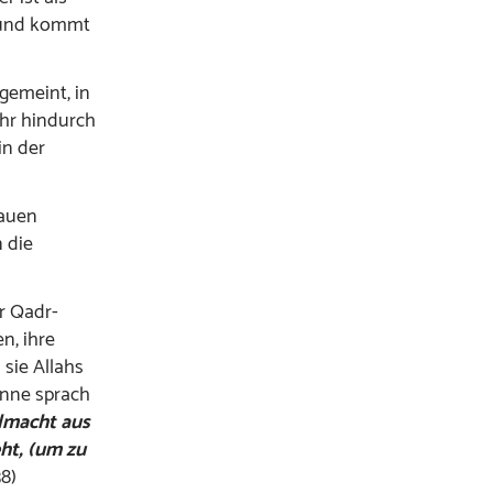
 und kommt
 gemeint, in
ahr hindurch
in der
rauen
 die
er Qadr-
n, ihre
sie Allahs
inne sprach
lmacht aus
ht, (um zu
38)