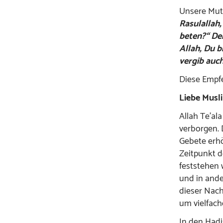
Unsere Mutte
Rasulallah,
beten?“ Der
Allah, Du b
vergib auch
Diese Empfe
Liebe Musl
Allah Te’al
verborgen. 
Gebete erh
Zeitpunkt d
feststehen 
und in ande
dieser Nach
um vielfach
In den Hadi