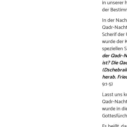
in unserer 
der Bestim
In der Nacht
Qadr-Nacht
Scherif der
wurde der K
speziellen 
der Qadr-N
ist? Die Qa
(Dschebrail
herab. Fri
9:1-5)
Lasst uns k
Qadr-Nacht 
wurde in di
Gottesfürch
Es heißt, d