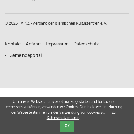
© 2026 | VIKZ - Verband der Islamischen Kulturzentren e. V.
Navigation
Kontakt
Anfahrt
Impressum
Datenschutz
überspringen
Gemeindeportal
Um unsere Webseite für Sie optimal zu gestalten und fortlaufend
verbessern zu können, verwenden wir Cookies. Durch die weitere Nutzung
der Webseite stimmen Sie der Verwendung von Cookies zu.
Zur
Datenschutzerklärung
OK