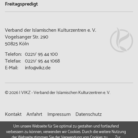
Freitagspredigt
Verband der Islamischen Kulturzentren e. V.
Vogelsanger Str. 290
50825 Köln
Telefon:
0221/ 95 44 100
Telefax:
0221/ 95 44 1068
E-Mail:
info@vikz.de
© 2026 | VIKZ - Verband der Islamischen Kulturzentren e. V.
Navigation
Kontakt
Anfahrt
Impressum
Datenschutz
überspringen
Gemeindeportal
Um unsere Webseite für Sie optimal zu gestalten und fortlaufend
verbessern zu können, verwenden wir Cookies. Durch die weitere Nutzung
der Webseite stimmen Sie der Verwendung von Cookies zu.
Zur