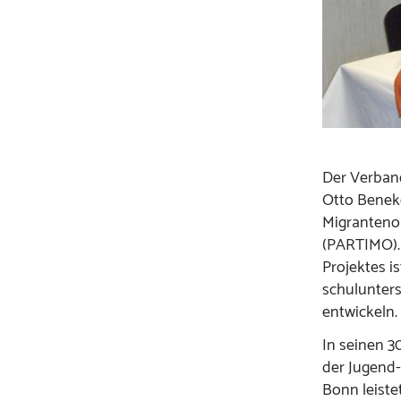
Der Verband
Otto Beneke
Migrantenor
(PARTIMO). 
Projektes i
schulunters
entwickeln.
In seinen 3
der Jugend-
Bonn leistet