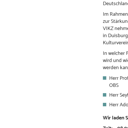
Deutschlan
Im Rahmen d
zur Stärku
VIKZ nehmen
in Duisburg
Kulturverein
In welcher 
wird und wi
werden kann
Herr Pro
OBS
Herr Seyf
Herr Ado
Wir laden S