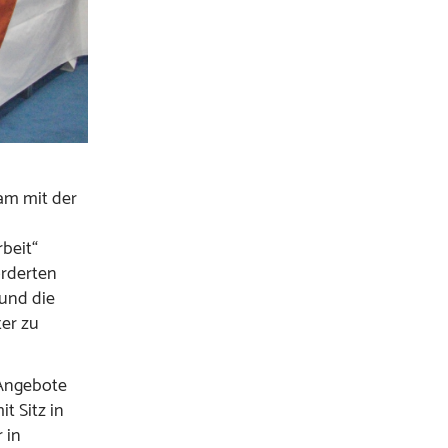
am mit der
beit“
̈rderten
 und die
ter zu
 Angebote
t Sitz in
 in