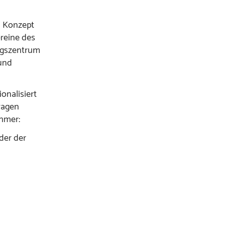
n Konzept
ereine des
ungszentrum
und
onalisiert
ragen
ehmer:
der der