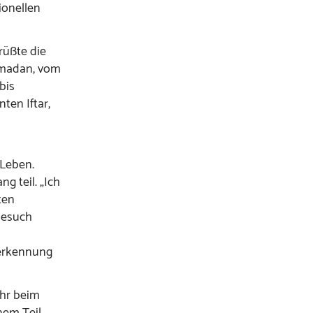
ionellen
rüßte die
amadan, vom
bis
en Iftar,
 Leben.
g teil. „Ich
ten
Besuch
erkennung
ahr beim
nem Teil