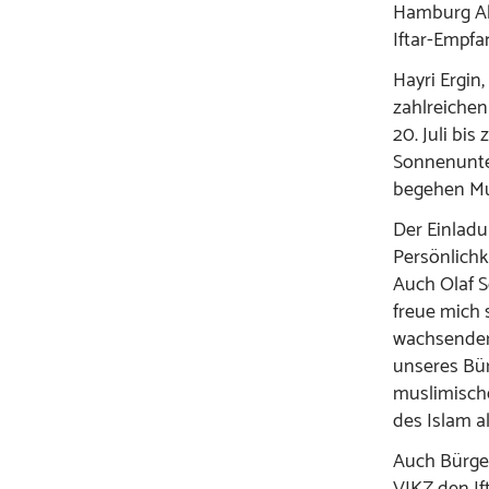
Hamburg Al
Iftar-Empfa
Hayri Ergin
zahlreiche
20. Juli bi
Sonnenunter
begehen Mu
Der Einladu
Persönlichk
Auch Olaf S
freue mich 
wachsender
unseres Bür
muslimisch
des Islam al
Auch Bürger
VIKZ den If