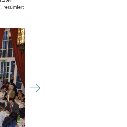
etzten
“, resümiert