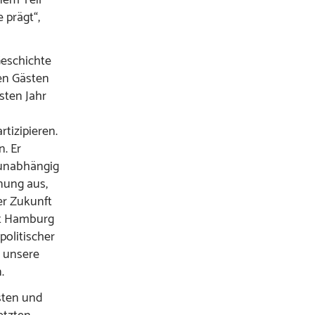
 prägt“,
Geschichte
en Gästen
sten Jahr
rtizipieren.
n. Er
„unabhängig
fnung aus,
er Zukunft
dt Hamburg
olitischer
d unsere
.
sten und