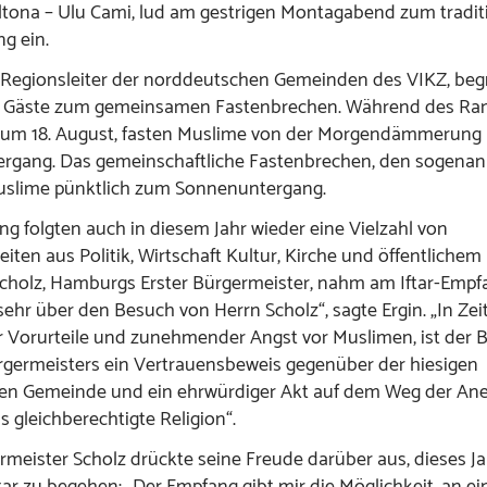
tona – Ulu Cami, lud am gestrigen Montagabend zum tradit
ng ein.
, Regionsleiter der norddeutschen Gemeinden des VIKZ, beg
n Gäste zum gemeinsamen Fastenbrechen. Während des R
s zum 18. August, fasten Muslime von der Morgendämmerung 
gang. Das gemeinschaftliche Fastenbrechen, den sogenannt
slime pünktlich zum Sonnenuntergang.
ng folgten auch in diesem Jahr wieder eine Vielzahl von
eiten aus Politik, Wirtschaft Kultur, Kirche und öffentlichem
cholz, Hamburgs Erster Bürgermeister, nahm am Iftar-Empfan
sehr über den Besuch von Herrn Scholz“, sagte Ergin. „In Zei
 Vorurteile und zunehmender Angst vor Muslimen, ist der 
germeisters ein Vertrauensbeweis gegenüber der hiesigen
en Gemeinde und ein ehrwürdiger Akt auf dem Weg der An
s gleichberechtigte Religion“.
meister Scholz drückte seine Freude darüber aus, dieses J
tar zu begehen: „Der Empfang gibt mir die Möglichkeit, an ei