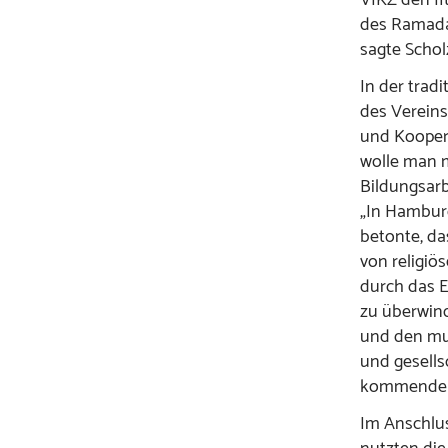
des Ramadan
sagte Schol
In der trad
des Verein
und Kooper
wolle man m
Bildungsarbe
„In Hamburg
betonte, d
von religiö
durch das E
zu überwin
und den mus
und gesells
kommenden 
Im Anschlu