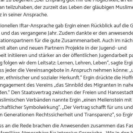
 teilzuhaben, der zurzeit das Leben der gläubigen Muslime
z in seiner Ansprache.
itionellen Iftar-Ansprache gab Ergin einen Rückblick auf die 
s und das vergangene Jahr. Zudem dankte er den anwesend
ationspartnern für die gute Zusammenarbeit. Auch im näch
it alten und neuen Partnern Projekte in der Jugend- und
it initiieren und stärker an der öffentlichen Jugendarbeit pa
 folgen wir dem Leitsatz: Lernen, Lehren, Leben“, sagte Ergi
ass jeder die Vereinsangebote in Anspruch nehmen könne: 
ser, ethnischer und sozialer Herkunft.“ Ergin drückte die Hof
ngagement des Vereins „das Sinnbild des Migranten in nah
den.“ Den Staatsvertrag zwischen der Freien und Hansesta
limischen Verbänden nannte Ergin „einen Meilenstein mit p
chaftlicher Symbolwirkung“. „Der Vertrag schafft für uns un
Generationen Rechtssicherheit und Transparenz“, so Ergin
ss an die Rede brachen die Anwesenden zusammen das Fa