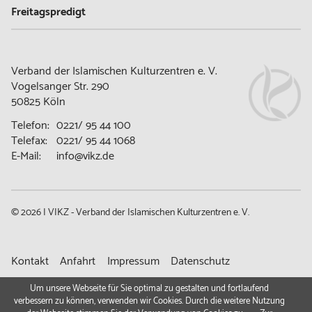
Freitagspredigt
Verband der Islamischen Kulturzentren e. V.
Vogelsanger Str. 290
50825 Köln
Telefon:
0221/ 95 44 100
Telefax:
0221/ 95 44 1068
E-Mail:
info@vikz.de
© 2026 | VIKZ - Verband der Islamischen Kulturzentren e. V.
Navigation
Kontakt
Anfahrt
Impressum
Datenschutz
überspringen
Gemeindeportal
Um unsere Webseite für Sie optimal zu gestalten und fortlaufend
verbessern zu können, verwenden wir Cookies. Durch die weitere Nutzung